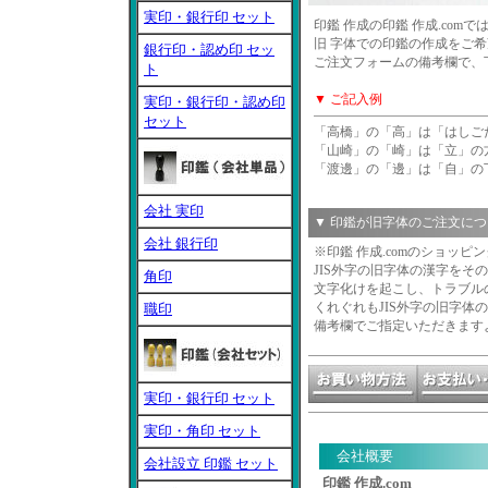
実印・銀行印 セット
印鑑 作成の印鑑 作成.com
旧 字体での印鑑の作成をご
銀行印・認め印 セッ
ご注文フォームの備考欄で、
ト
▼ ご記入例
実印・銀行印・認め印
セット
「高橋」の「高」は「はしご
「山崎」の「崎」は「立」の
「渡邊」の「邊」は「自」の
会社 実印
▼ 印鑑が旧字体のご注文に
会社 銀行印
※印鑑 作成.comのショッ
JIS外字の旧字体の漢字を
角印
文字化けを起こし、トラブル
くれぐれもJIS外字の旧字
職印
備考欄でご指定いただきます
実印・銀行印 セット
実印・角印 セット
会社概要
会社設立 印鑑 セット
印鑑 作成.com