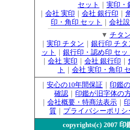
セット
｜
実印・
｜
会社 実印
｜
会社 銀行印
｜
印・角印 セット
｜
会社設
▼
チタ
｜
実印 チタン
｜
銀行印 チタ
ット
｜
銀行印・認め印 セッ
｜
会社 実印
｜
会社 銀行印
｜
ト
｜
会社 実印・角印 
｜
安心の10年間保証
｜
印鑑
確認
｜
印鑑が旧字体の
｜
会社概要・特商法表示
｜
質
｜
プライバシーポリシ
copyrights(c) 2007 印