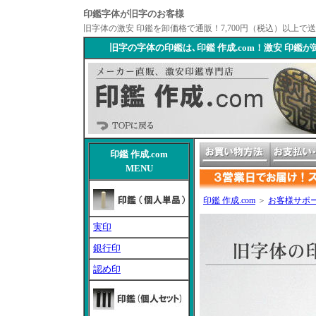
印鑑字体が旧字のお客様
旧字体の激安 印鑑を卸価格で通販！7,700円（税込）以上
旧字の字体の印鑑は､印鑑 作成.com！激安 印鑑
印鑑 作成.com
MENU
印鑑 作成.com
＞
お客様サポ
実印
銀行印
認め印