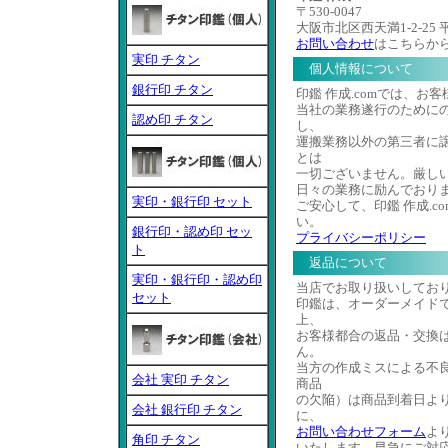
〒530-0047
大阪市北区西天満1-2-25
お問い合わせ
はこちらか
実印 チタン
個人情報について
銀行印 チタン
印鑑 作成.comでは、お
当社の業務遂行のために
認め印 チタン
し、
運搬業務以外の第三者に
とは
一切ございません。厳し
日々の業務に励んでおり
実印・銀行印 セット
ご安心して、印鑑 作成.c
い。
銀行印・認め印 セッ
プライバシーポリシー
ト
返品について
実印・銀行印・認め印
当店でお取り扱いしてお
セット
印鑑は、オーダーメイド
上、
お客様都合の返品・交換
ん。
当方の作成ミスによる不
会社 実印 チタン
商品
の欠陥）は商品到着日よ
会社 銀行印 チタン
に、
お問い合わせフォーム
よ
角印 チタン
いたします。早急にご対