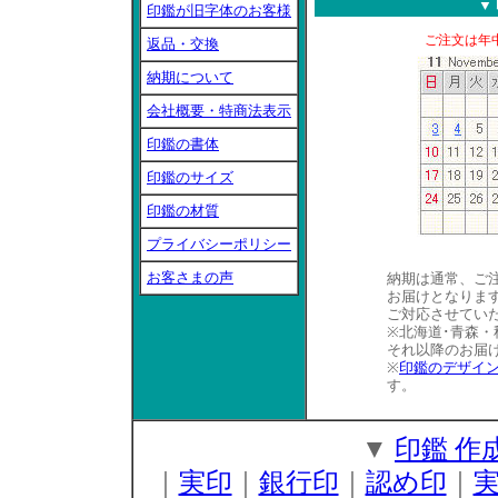
▼
印鑑が旧字体のお客様
ご注文は年
返品・交換
納期について
会社概要・特商法表示
印鑑の書体
印鑑のサイズ
印鑑の材質
プライバシーポリシー
お客さまの声
納期は通常、ご
お届けとなりま
ご対応させてい
※北海道･青森
それ以降のお届
※
印鑑のデザイ
す。
▼
印鑑 作成
｜
実印
｜
銀行印
｜
認め印
｜
実