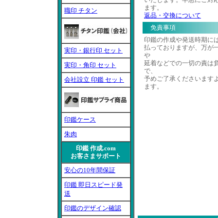
ます。
職印 チタン
返品・交換について
免責事項
印鑑の作成や発送時期に
払っておりますが、万が
実印・銀行印 セット
や
延着などでの一切の責は
実印・角印 セット
で、
予めご了承くださいます
会社設立 印鑑 セット
ます。
印鑑ケース
朱肉
印鑑 作成.com
お客さまサポート
安心の10年間保証
印鑑 即日スピード発
送
印鑑のデザイン確認