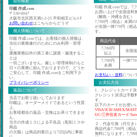
会社概要
印鑑 作成.comでは、7
印鑑 作成.com
お買い上げで全国送料
〒530-0047
（離島・沖縄を含む）
大阪市北区西天満1-2-25 平和相互ビル3Ｆ
7,700円（税込）未
お問い合わせ
はこちらからどうぞ
が全国一律770円（税
個人情報について
す。
印鑑 作成.comでは、お客様の個人情報は、
商品代金
当社の業務遂行のためにのみ利用・管理
し、
7,700円
全国
運搬業務以外の第三者に譲渡・漏洩するこ
以上
とは
7,700円
一律77
一切ございません。厳しい管理体制のもと
未満
日々の業務に励んでおりますので、どうか
ご安心して、印鑑 作成.comをご利用下さ
お支払い・送料
につい
い。
プライバシーポリシー
お支払方法
返品について
1．クレジットカード決
クレジット決済は手数
当店でお取り扱いしております
す。
印鑑は、オーダーメイドであるという性質
以下のカードがお使い
上、
VISA/JCB/AMEX/MAST
お客様都合の返品・交換はお承りできませ
UC/三井住友カード/Sais
ん。
当方の作成ミスによる不良品（彫刻ミスや
２．代金引換（代引き
商品
商品代金7,700円（
の欠陥）は商品到着日より7日以内に事前
無料になります。7,7
に、