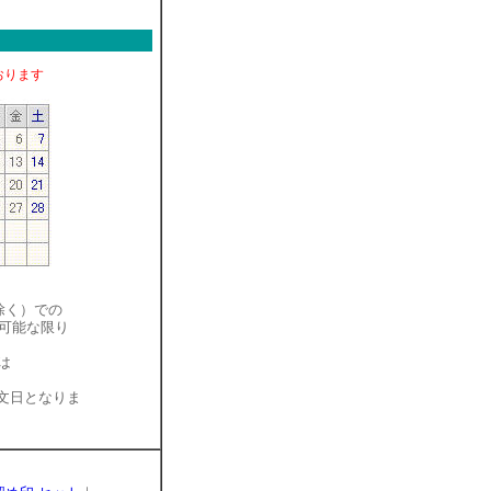
おります
除く）での
可能な限り
は
文日となりま