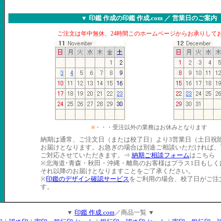
▼ 印鑑 作成の印鑑 作成.com ／ 営業日のご案内
ご注文は年中無休、24時間このホームページからお承りして
■
・・・受注以外の業務はお休みとなります
納期は通常、ご注文日（または校了日）より3営業日（土日祝
お届けとなります。お急ぎの場合は別途ご相談いただければ、
ご対応させていただきます。⇒
納期ご相談フォーム
はこちら
※北海道･青森・秋田・沖縄・離島のお客様はプラス1日もしく
それ以降のお届けとなりますことをご了承ください。
※
印鑑のデザイン確認サービス
をご利用の場合、校了日がご注
す。
▼
印鑑 作成.com
／商品一覧 ▼