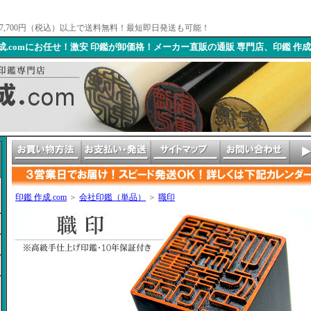
7,700円（税込）以上で送料無料！最短即日発送も可能！
成.comにお任せ！激安 印鑑が卸価格！メーカー直販の通販 専門店、印鑑 作成
印鑑 作成.com
＞
会社印鑑（単品）
＞
職印