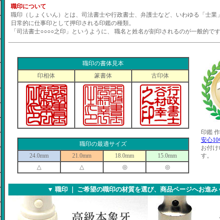
職印について
職印（しょくいん）とは、司法書士や行政書士、弁護士など、いわゆる「士業
日常的に仕事印として押印される印鑑の種類。
「司法書士○○○○之印」というように、 職名と姓名が刻印されるのが一般的で
職印の書体見本
印相体
篆書体
古印体
印鑑 作
安心1
職印の最適サイズ
お付け
24.0mm
21.0mm
18.0mm
15.0mm
す。
△
△
◎
◎
▼
職印 ｜ ご希望の職印の材質を選び、商品ページへお進み