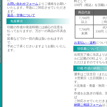
料として
お問い合わせフォーム
よりご連絡をお願い
330円（税込）を頂戴
いたします。早急にご対応させていただき
ます。
商品代金
返品・交換について
7,700円
代
免責事項
以上
ご
印鑑の作成や発送時期には細心の注意を
代
7,700円
払っておりますが、万が一の商品の不具合
330円
未満
や
延着などでの一切の責は負いかねますの
で、
お支払い・送料
につい
予めご了承くださいますようお願いいたし
領収書について
ます。
出荷完了後に当店より
ルに記載のURLより、
ただけますのでそちら
印鑑 作成の納期につ
通常はご注文日（また
３営業日（土日祝除く
す。
※北海道・青森・秋田
す
作成をお急ぎの場合、
ば
ご対応させていただき
納期ご相談フォーム
は