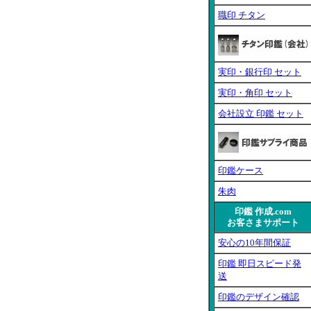
職印 チタン
実印・銀行印 セット
実印・角印 セット
会社設立 印鑑 セット
印鑑ケース
朱肉
印鑑 作成.com
お客さまサポート
安心の10年間保証
印鑑 即日スピード発
送
印鑑のデザイン確認