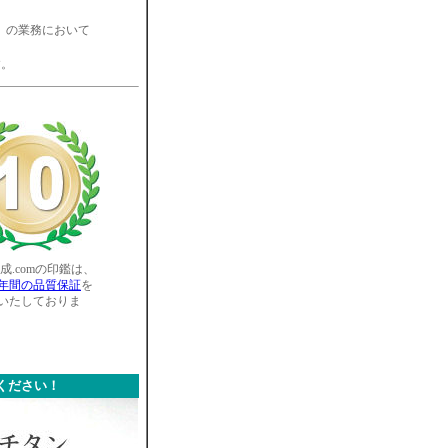
」の業務において
す。
成.comの印鑑は、
0年間の品質保証
を
いたしておりま
ください！