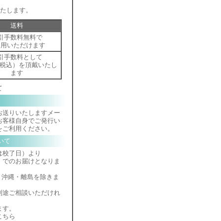
いたします。
送料
引手数料無料で
利用いただけます
引手数料として
（税込）を頂戴いたし
ます
て
お送りいたしますメー
お客様自身でご発行い
をご利用ください。
いて
は校了日）より
）でのお届けとなりま
・沖縄・離島を除きま
別途ご相談いただけれ
ます。
こちら