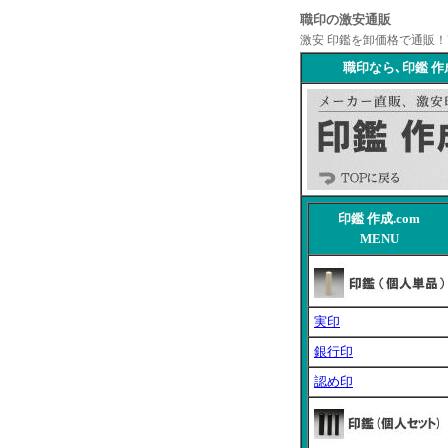
職印の激安通販
激安 印鑑を卸価格で通販！
職印なら､印鑑 作
印鑑 作成.com
MENU
実印
銀行印
認め印